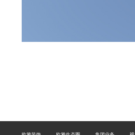
欧雅装饰
欧雅生态圈
集团业务
视